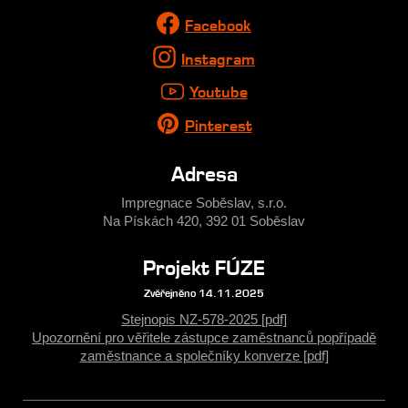
Facebook
Instagram
Youtube
Pinterest
Adresa
Impregnace Soběslav, s.r.o.
Na Pískách 420, 392 01 Soběslav
Projekt FÚZE
Zvěřejněno 14.11.2025
Stejnopis NZ-578-2025 [pdf]
Upozornění pro věřitele zástupce zaměstnanců popřípadě
zaměstnance a společníky konverze [pdf]