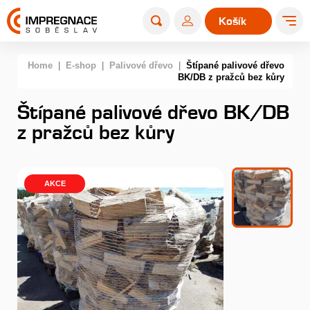
Košík
0
Home
|
E-shop
|
Palivové dřevo
|
Štípané palivové dřevo
BK/DB z pražců bez kůry
Štípané palivové dřevo BK/DB
z pražců bez kůry
AKCE