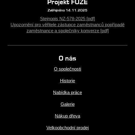
Projekt FÚZE
Zvěřejněno 14.11.2025
Stejnopis NZ-578-2025 [pdf]
Upozornění pro věřitele zástupce zaměstnanců popřípadě
zaměstnance a společníky konverze [pdf]
O nás
O společnosti
Historie
Nabídka práce
Galerie
Nákup dřeva
Velkoobchodní prodej