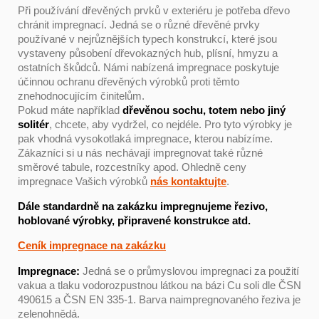
Při používání dřevěných prvků v exteriéru je potřeba dřevo
chránit impregnací. Jedná se o různé dřevěné prvky
používané v nejrůznějších typech konstrukcí, které jsou
vystaveny působení dřevokazných hub, plísní, hmyzu a
ostatních škůdců. Námi nabízená impregnace poskytuje
účinnou ochranu dřevěných výrobků proti těmto
znehodnocujícím činitelům.
Pokud máte například
dřevěnou sochu, totem nebo jiný
solitér
, chcete, aby vydržel, co nejdéle. Pro tyto výrobky je
pak vhodná vysokotlaká impregnace, kterou nabízíme.
Zákazníci si u nás nechávají impregnovat také různé
směrové tabule, rozcestníky apod. Ohledně ceny
impregnace Vašich výrobků
nás kontaktujte
.
Dále standardně na zakázku impregnujeme řezivo,
hoblované výrobky, připravené konstrukce atd.
Ceník impregnace na zakázku
Impregnace:
Jedná se o průmyslovou impregnaci za použití
vakua a tlaku vodorozpustnou látkou na bázi Cu soli dle ČSN
490615 a ČSN EN 335-1. Barva naimpregnovaného řeziva je
zelenohnědá.