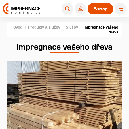
E-shop
Úvod
|
Produkty a služby
|
Služby
|
Impregnace vašeho
dřeva
Impregnace vašeho dřeva