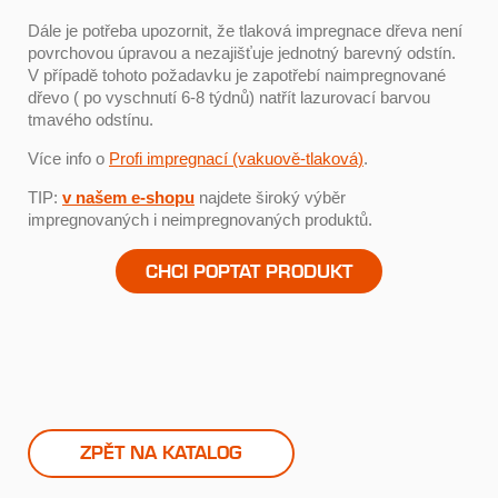
Dále je potřeba upozornit, že tlaková impregnace dřeva není
povrchovou úpravou a nezajišťuje jednotný barevný odstín.
V případě tohoto požadavku je zapotřebí naimpregnované
dřevo ( po vyschnutí 6-8 týdnů) natřít lazurovací barvou
tmavého odstínu.
Více info o
Profi impregnací (vakuově-tlaková)
.
TIP:
v našem e-shopu
najdete široký výběr
impregnovaných i neimpregnovaných produktů.
CHCI POPTAT PRODUKT
ZPĚT NA KATALOG