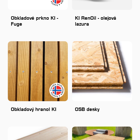
Obkladové prkno KI -
KI RenOil - olejová
Fuge
lazura
Obkladový hranol KI
OSB desky