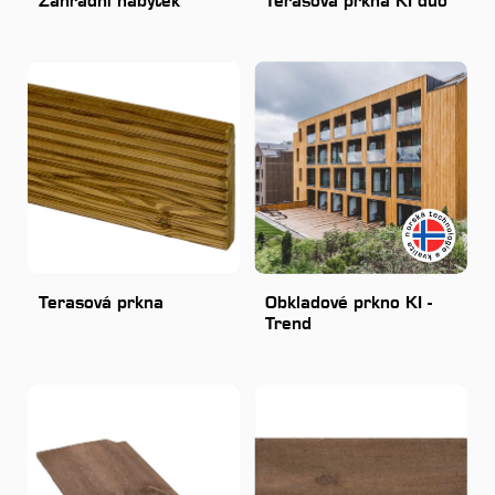
Zahradní nábytek
Terasová prkna KI duo
Terasová prkna
Obkladové prkno KI -
Trend