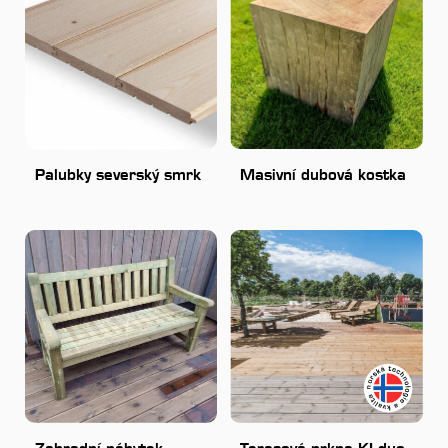
Palubky severský smrk
Masivní dubová kostka