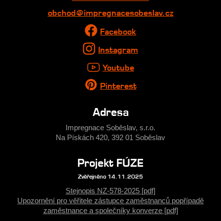
obchod@impregnacesobeslav.cz
Facebook
Instagram
Youtube
Pinterest
Adresa
Impregnace Soběslav, s.r.o.
Na Pískách 420, 392 01 Soběslav
Projekt FÚZE
Zvěřejněno 14.11.2025
Stejnopis NZ-578-2025 [pdf]
Upozornění pro věřitele zástupce zaměstnanců popřípadě
zaměstnance a společníky konverze [pdf]