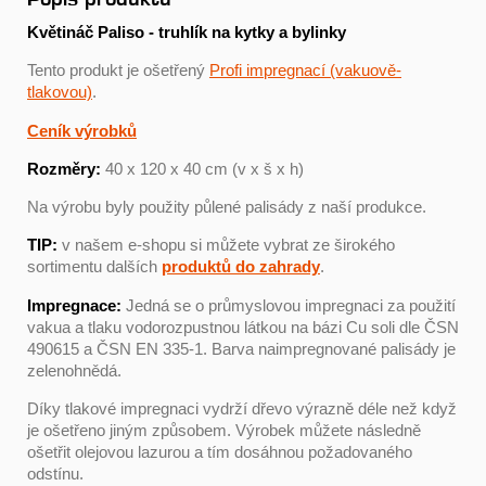
Květináč Paliso - truhlík na kytky a bylinky
Tento produkt je ošetřený
Profi impregnací (vakuově-
tlakovou)
.
Ceník výrobků
Rozměry:
40 x 120 x 40 cm (v x š x h)
Na výrobu byly použity půlené palisády z naší produkce.
TIP:
v našem e-shopu si můžete vybrat ze širokého
sortimentu dalších
produktů do zahrady
.
Impregnace:
Jedná se o průmyslovou impregnaci za použití
vakua a tlaku vodorozpustnou látkou na bázi Cu soli dle ČSN
490615 a ČSN EN 335-1. Barva naimpregnované palisády je
zelenohnědá.
Díky tlakové impregnaci vydrží dřevo výrazně déle než když
je ošetřeno jiným způsobem. Výrobek můžete následně
ošetřit olejovou lazurou a tím dosáhnou požadovaného
odstínu.