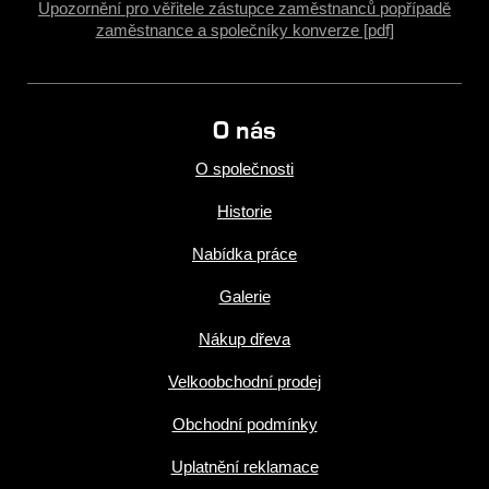
Upozornění pro věřitele zástupce zaměstnanců popřípadě
zaměstnance a společníky konverze [pdf]
O nás
O společnosti
Historie
Nabídka práce
Galerie
Nákup dřeva
Velkoobchodní prodej
Obchodní podmínky
Uplatnění reklamace