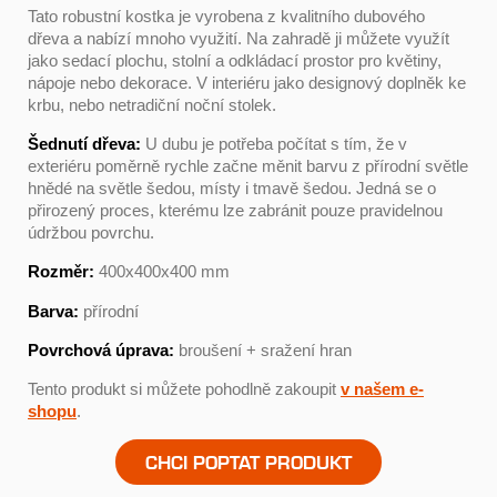
Tato robustní kostka je vyrobena z kvalitního dubového
dřeva a nabízí mnoho využití. Na zahradě ji můžete využít
jako sedací plochu, stolní a odkládací prostor pro květiny,
nápoje nebo dekorace. V interiéru jako designový doplněk ke
krbu, nebo netradiční noční stolek.
Šednutí dřeva:
U dubu je potřeba počítat s tím, že v
exteriéru poměrně rychle začne měnit barvu z přírodní světle
hnědé na světle šedou, místy i tmavě šedou. Jedná se o
přirozený proces, kterému lze zabránit pouze pravidelnou
údržbou povrchu.
Rozměr:
400x400x400 mm
Barva:
přírodní
Povrchová úprava:
broušení + sražení hran
Tento produkt si můžete pohodlně zakoupit
v našem e-
shopu
.
CHCI POPTAT PRODUKT