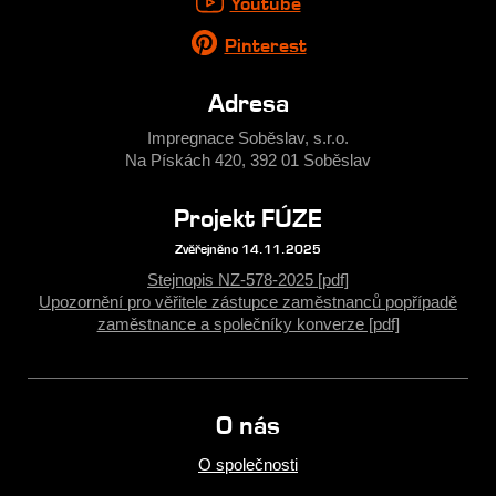
Youtube
Pinterest
Adresa
Impregnace Soběslav, s.r.o.
Na Pískách 420, 392 01 Soběslav
Projekt FÚZE
Zvěřejněno 14.11.2025
Stejnopis NZ-578-2025 [pdf]
Upozornění pro věřitele zástupce zaměstnanců popřípadě
zaměstnance a společníky konverze [pdf]
O nás
O společnosti