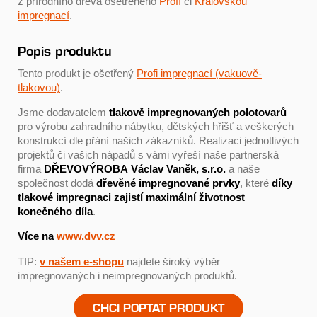
z přírodního dřeva ošetřeného
Profí
či
Královskou
impregnací
.
Popis produktu
Tento produkt je ošetřený
Profi impregnací (vakuově-
tlakovou)
.
Jsme dodavatelem
tlakově impregnovaných polotovarů
pro výrobu zahradního nábytku, dětských hřišť a veškerých
konstrukcí dle přání našich zákazníků. Realizaci jednotlivých
projektů či vašich nápadů s vámi vyřeší naše partnerská
firma
DŘEVOVÝROBA Václav Vaněk, s.r.o.
a naše
společnost dodá
dřevěné impregnované prvky
, které
díky
tlakové impregnaci zajistí maximální životnost
konečného díla
.
Více na
www.dvv.cz
TIP:
v našem e-shopu
najdete široký výběr
impregnovaných i neimpregnovaných produktů.
CHCI POPTAT PRODUKT