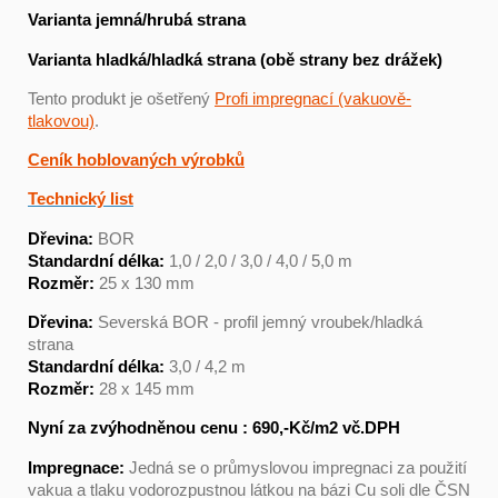
Varianta jemná/hrubá strana
Varianta hladká/hladká strana (obě strany bez drážek)
Tento produkt je ošetřený
Profi impregnací (vakuově-
tlakovou)
.
Ceník hoblovaných výrobků
Technický list
Dřevina:
BOR
Standardní délka:
1,0 / 2,0 / 3,0 / 4,0 / 5,0 m
Rozměr:
25 x 130 mm
Dřevina:
Severská BOR - profil jemný vroubek/hladká
strana
Standardní délka:
3,0 / 4,2 m
Rozměr:
28 x 145 mm
Nyní za zvýhodněnou cenu : 690,-Kč/m2 vč.DPH
Impregnace:
Jedná se o průmyslovou impregnaci za použití
vakua a tlaku vodorozpustnou látkou na bázi Cu soli dle ČSN