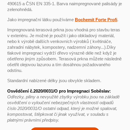
490615 a ČSN EN 335-1. Barva naimpregnované palisády je
zelenohnědá.
Jako impregnační látku používáme
Bochemit Forte Profi
.
Impregnovaná terasová prkna jsou vhodná pro stavbu teras
v exteriéru. Je možné je použít i jako obkladový materiál,
nebo k výrobě dalších venkovních výrobků ( květináče,
zahradní nábytek, kompostery, nadzemní záhony...).Díky
tlakové impregnaci vydrží dřevo výrazně déle než když je
ošetřeno jiným způsobem. Terasová prkna můžete následně
ošetřit olejovou lazurou a tím dosáhnou požadovaného
odstínu.
Standardní nabízené délky jsou obvykle skladem.
Osvědčení č.2020/0031/O pro Impregnaci Soběslav:
Odřezky, piliny a nevyužité zbytky výrobku jsou na základě
osvědčení o vyloučení nebezpečných vlastností odpadů
číslo 2020/0031/O ostatní odpad, který je možné spalovat,
kompostovat, štěpkovat či jinak využívat, v souladu s
platnými právními předpisy.