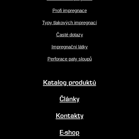
Profi impregnace
Typy tlakových impregnací
Časté dotazy
Impregnační látky
Perforace paty sloupů
Katalog produktů
Články
Kontakty
E-shop