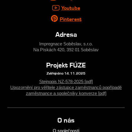
Youtube
Pinterest
Adresa
Impregnace Soběslav, s.r.o.
Na Pískách 420, 392 01 Soběslav
Projekt FÚZE
Zvěřejněno 14.11.2025
Stejnopis NZ-578-2025 [pdf]
Upozornění pro věřitele zástupce zaměstnanců popřípadě
zaměstnance a společníky konverze [pdf]
O nás
O společnosti