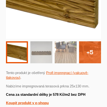
+5
Tento produkt je ošetřený
Profi impregnací (vakuově-
tlakovou)
.
Nabízíme impregnovaná terasová prkna 25x130 mm.
Cena za standardní délky je 578 Kč/m2 bez DPH
Koupit produkt v e-shopu