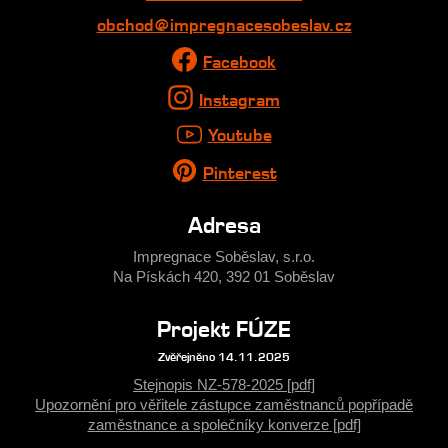
obchod@impregnacesobeslav.cz
Facebook
Instagram
Youtube
Pinterest
Adresa
Impregnace Soběslav, s.r.o.
Na Pískách 420, 392 01 Soběslav
Projekt FÚZE
Zvěřejněno 14.11.2025
Stejnopis NZ-578-2025 [pdf]
Upozornění pro věřitele zástupce zaměstnanců popřípadě
zaměstnance a společníky konverze [pdf]