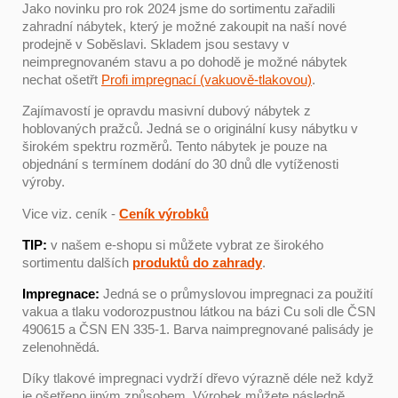
Jako novinku pro rok 2024 jsme do sortimentu zařadili
zahradní nábytek, který je možné zakoupit na naší nové
prodejně v Soběslavi. Skladem jsou sestavy v
neimpregnovaném stavu a po dohodě je možné nábytek
nechat ošetřt
Profi impregnací (vakuově-tlakovou)
.
Zajímavostí je opravdu masivní dubový nábytek z
hoblovaných pražců. Jedná se o originální kusy nábytku v
širokém spektru rozměrů. Tento nábytek je pouze na
objednání s termínem dodání do 30 dnů dle vytíženosti
výroby.
Vice viz. ceník -
Ceník výrobků
TIP:
v našem e-shopu si můžete vybrat ze širokého
sortimentu dalších
produktů do zahrady
.
Impregnace:
Jedná se o průmyslovou impregnaci za použití
vakua a tlaku vodorozpustnou látkou na bázi Cu soli dle ČSN
490615 a ČSN EN 335-1. Barva naimpregnované palisády je
zelenohnědá.
Díky tlakové impregnaci vydrží dřevo výrazně déle než když
je ošetřeno jiným způsobem. Výrobek můžete následně