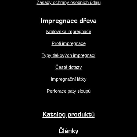
Zásady ochrany osobních údajů
Impregnace dřeva
Královská impregnace
Profi impregnace
Typy tlakových impregnací
Časté dotazy
Impregnační látky
Perforace paty sloupů
Katalog produktů
Články