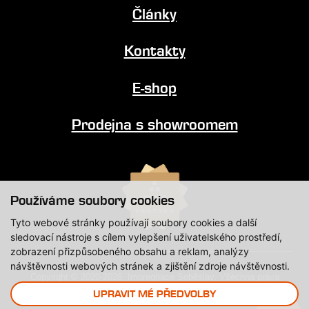
Články
Kontakty
E-shop
Prodejna s showroomem
Používáme soubory cookies
Tyto webové stránky používají soubory cookies a další
sledovací nástroje s cílem vylepšení uživatelského prostředí,
zobrazení přizpůsobeného obsahu a reklam, analýzy
návštěvnosti webových stránek a zjištění zdroje návštěvnosti.
Copyright © 2020-2026, Impregnace Soběslav, Všechna práva
vyhrazena.
UPRAVIT MÉ PŘEDVOLBY