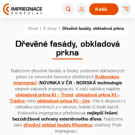
Košík
0
Úvod
|
E-shop
|
Dřevěné fasády, obkladová prkna
Dřevěné fasády, obkladová
prkna
Nabízíme dřevěné fasády a široký sortiment obkladových
prken ze severské borovice ošetřených
Královskou
impregnací
(
NOVINKA V ČR - NORSKÁ technologie
olejově-vakuové impregnace). V naší nabídce najdete
obkladová prkna KI – Trend
,
obkladová prkna KI –
Tradice
nebo
obkladová prkna KI – Uni
. Vše k dispozici v
několika rozměrech a v okrové, hnědé či šedé barvě.
Královská impregnace představuje
nejlepší řešení
bezúdržbové ochrany exteriérového dřeva
. Nabízíme
také
dřevěný obklad fasády Rhombus
ošetřený Profi
impregnací.