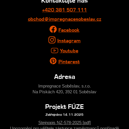
Kontaktujte nás
+420 381 507 111
obchod@impregnacesobeslav.cz
Facebook
Instagram
Youtube
Pinterest
Adresa
Impregnace Soběslav, s.r.o.
Na Pískách 420, 392 01 Soběslav
Projekt FÚZE
Zvěřejněno 14.11.2025
Stejnopis NZ-578-2025 [pdf]
Upozornění pro věřitele zástupce zaměstnanců popřípadě