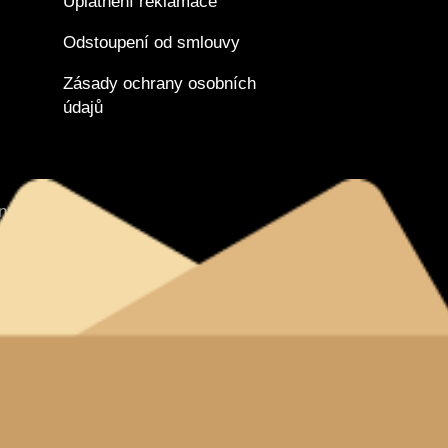
Uplatnění reklamace
Odstoupení od smlouvy
Zásady ochrany osobních
údajů
tnanců
nverze
vyhrazena.