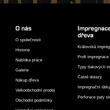
O nás
Impregnac
dřeva
O společnosti
Královská impre
Historie
Profi impregnace
Nabídka práce
Typy tlakových i
Galerie
Časté dotazy
Nákup dřeva
Impregnační látk
Velkoobchodní prodej
Perforace paty s
Obchodní podmínky