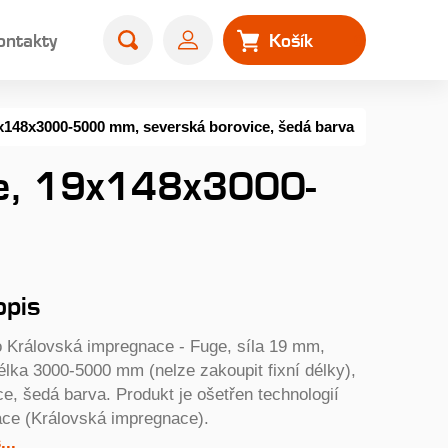
ontakty
Košík
0
x148x3000-5000 mm, severská borovice, šedá barva
ge, 19x148x3000-
opis
 Královská impregnace - Fuge, síla 19 mm,
lka 3000-5000 mm (nelze zakoupit fixní délky),
e, šedá barva. Produkt je ošetřen technologií
ace (Královská impregnace).
..