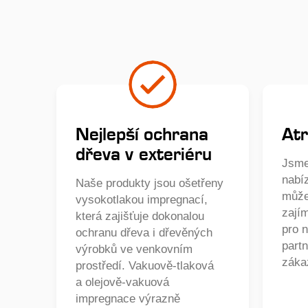
Nejlepší ochrana
Atr
dřeva v exteriéru
Jsme
nabí
Naše produkty jsou ošetřeny
může
vysokotlakou impregnací,
zají
která zajišťuje dokonalou
pro 
ochranu dřeva i dřevěných
partn
výrobků ve venkovním
záka
prostředí. Vakuově-tlaková
a olejově-vakuová
impregnace výrazně