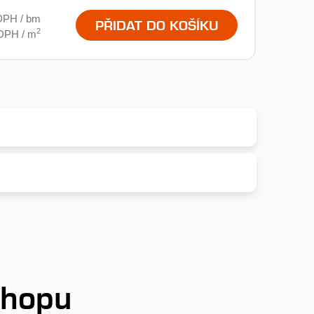
DPH / bm
PŘIDAT DO KOŠÍKU
2
 DPH / m
shopu