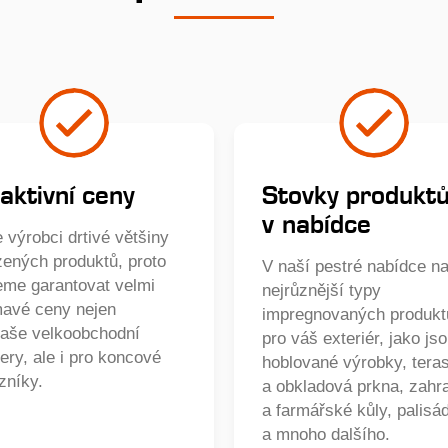
aktivní ceny
Stovky produkt
v nabídce
 výrobci drtivé většiny
zených produktů, proto
V naší pestré nabídce na
me garantovat velmi
nejrůznější typy
mavé ceny nejen
impregnovaných produkt
naše velkoobchodní
pro váš exteriér, jako js
ery, ale i pro koncové
hoblované výrobky, tera
zníky.
a obkladová prkna, zahr
a farmářské kůly, palisá
a mnoho dalšího.