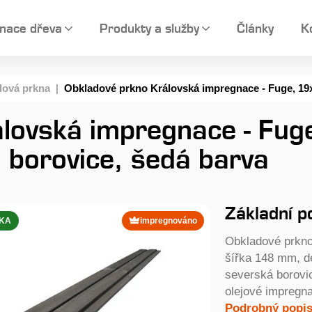
nace dřeva
Produkty a služby
Články
K
dová prkna
|
Obkladové prkno Královská impregnace - Fuge, 19
álovská impregnace - Fu
borovice, šedá barva
Základní p
NKA
impregnováno
Obkladové prkno
šířka 148 mm, dé
severská borovic
olejové impregn
Podrobný popis.