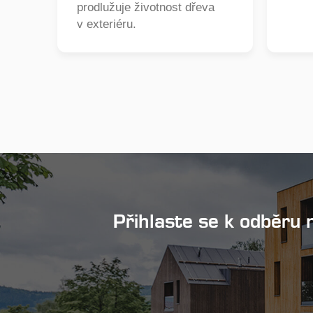
prodlužuje životnost dřeva
v exteriéru.
Přihlaste se k odběru 