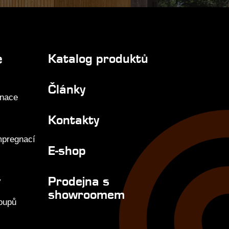
e
Katalog produktů
Články
gnace
Kontakty
mpregnací
E-shop
Prodejna s
y
showroomem
loupů