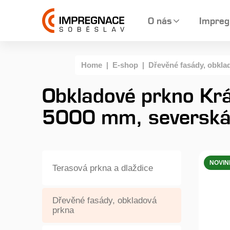
O nás
Impreg
Home
|
E-shop
|
Dřevěné fasády, obkla
Obkladové prkno Kr
5000 mm, severská 
NOVI
Terasová prkna a dlaždice
Dřevěné fasády, obkladová
prkna