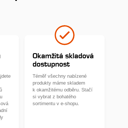
ů
Okamžitá skladová
dostupnost
jdete
Téměř všechny nabízené
produkty máme skladem
ů
k okamžitému odběru. Stačí
ou
si vybrat z bohatého
sová
sortimentu v e-shopu.
adní
dy