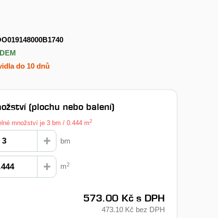
OO019148000B1740
ADEM
idla do 10 dnů
ožství (plochu nebo balení)
2
elné množství je 3 bm / 0.444 m
bm
2
m
573.00 Kč
s DPH
473.10 Kč
bez DPH