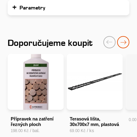
Parametry
Doporučujeme koupit
Přípravek na zatření
Terasová lišta,
0.0
řezných ploch
30x700x7 mm, plastová
/ bal.
/ ks
198.00 Kč
69.00 Kč