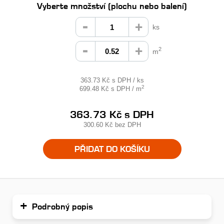
Vyberte množství (plochu nebo balení)
ks
2
m
363.73 Kč s DPH / ks
2
699.48 Kč s DPH / m
363.73 Kč
s DPH
300.60 Kč
bez DPH
PŘIDAT DO KOŠÍKU
Podrobný popis