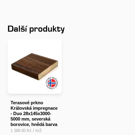
Další produkty
Terasové prkno
Královská impregnace
- Duo 28x145x3000-
5000 mm, severská
borovice, hnědá barva
/ m2
1 389.00 Kč