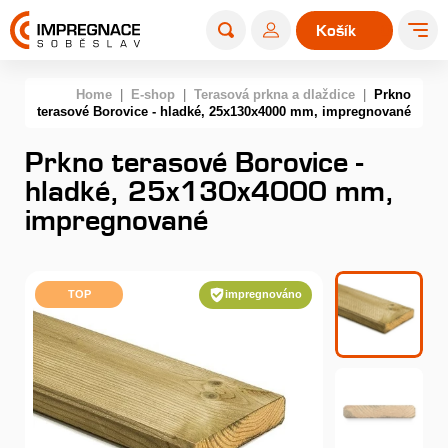
Košík
0
Home
|
E-shop
|
Terasová prkna a dlaždice
|
Prkno
terasové Borovice - hladké, 25x130x4000 mm, impregnované
Prkno terasové Borovice -
hladké, 25x130x4000 mm,
impregnované
TOP
impregnováno