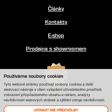
Články
Kontakty
E-shop
Prodejna s showroomem
Používáme soubory cookies
Tyto webové stránky používají soubory cookies a další
sledovací nástroje s cílem vylepšení uživatelského prostředí,
zobrazení přizpůsobeného obsahu a reklam, analýzy
návštěvnosti webových stránek a zjištění zdroje návštěvnosti.
Copyright © 2020-2026, Impregnace Soběslav, Všechna práva
vyhrazena.
UPRAVIT MÉ PŘEDVOLBY