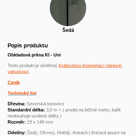
Šedá
Popis produktu
Obkladová prkna KI - Uni
Tento produkt je ošetřený
Královskou impregnací (olejově-
vakuovou)
.
Ceník
Technický list
Dřevina:
Severská borovice
Standardní délka:
3,0 m + ( prodej na běžné metry, balík
neobsahuje ucelené délky )
Rozměr:
19 x 148 mm
Odstíny:
Šedý, Okrový, Hnědý, Antracit ( Antracit pouze na