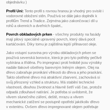
objednávku )
Profil Uni:
Tento profil s rovnou hranou je vhodný pro svislé i
vodorovné obložení stěn. Používá se dále jako doplněk k
profilům Trend a Tradice. Zejména jako zakončovací díl u
rohů a okenních a dveřních špalet.,
Povrch obkladových prken
- všechny produkty na fasády
mají pilový speciálně upravený povrch, který dává pocit
kartáčování. Díky tomu je zajištěna lepší přilnavost oleje.
Jako vstupní surovina pro výrobu obkladových prken se
používá severská borovice, která je pro tyto potřeby pečlivě
vybírána a tříděna. Po impregnaci proti hnilobě jsou výrobky
nadále tlakově ošetřeny barevným lněným olejem. Olej na
dřevo zabraňuje pronikání vlhkosti do dřeva a jeho praskání.
Takto ošetřené dřevo má atraktivní zbarvení, zachovává si
svůj přirozený vzhled a strukturu. Má stabilní technické
vlastnosti, dlouhou životnost a hlavně šetří váš čas, protože
odpadá zdlouhavé natírání. Je potřeba si uvědomit, že
vlivem slunečního záření, deště, mrazu a vlivem
mechanické zatížení se postupně opotřebí jakékoliv dřevo
v exteriéru. Ovšem dřevo impregnované olejem potřebuje