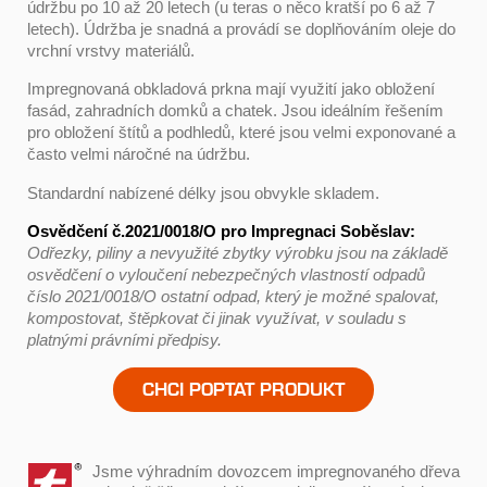
údržbu po 10 až 20 letech (u teras o něco kratší po 6 až 7
letech). Údržba je snadná a provádí se doplňováním oleje do
vrchní vrstvy materiálů.
Impregnovaná obkladová prkna mají využití jako obložení
fasád, zahradních domků a chatek. Jsou ideálním řešením
pro obložení štítů a podhledů, které jsou velmi exponované a
často velmi náročné na údržbu.
Standardní nabízené délky jsou obvykle skladem.
Osvědčení č.2021/0018/O pro Impregnaci Soběslav:
Odřezky, piliny a nevyužité zbytky výrobku jsou na základě
osvědčení o vyloučení nebezpečných vlastností odpadů
číslo 2021/0018/O ostatní odpad, který je možné spalovat,
kompostovat, štěpkovat či jinak využívat, v souladu s
platnými právními předpisy.
CHCI POPTAT PRODUKT
Jsme výhradním dovozcem impregnovaného dřeva