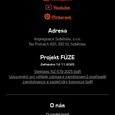
Youtube
Pinterest
Adresa
Impregnace Soběslav, s.r.o.
Na Pískách 420, 392 01 Soběslav
Projekt FÚZE
Zvěřejněno 14.11.2025
Stejnopis NZ-578-2025 [pdf]
Upozornění pro věřitele zástupce zaměstnanců popřípadě
zaměstnance a společníky konverze [pdf]
O nás
O společnosti