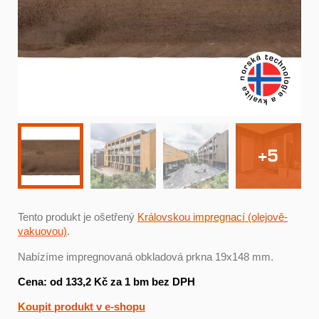
+5
Tento produkt je ošetřený
Královskou impregnací (olejově-
vakuovou)
.
Nabízíme impregnovaná obkladová prkna 19x148 mm.
Cena: od 133,2 Kč za 1 bm bez DPH
Koupit produkt v e-shopu