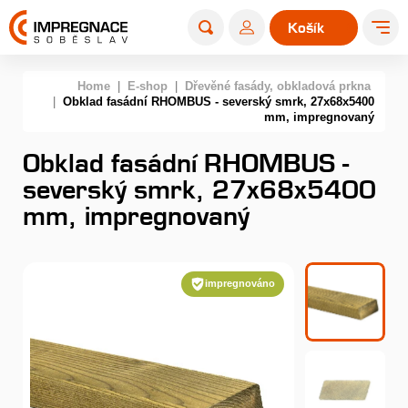
Košík
0
Home
|
E-shop
|
Dřevěné fasády, obkladová prkna
|
Obklad fasádní RHOMBUS - severský smrk, 27x68x5400
mm, impregnovaný
Obklad fasádní RHOMBUS -
severský smrk, 27x68x5400
mm, impregnovaný
impregnováno